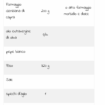
Formaggio
o altro formaggio
Genziana di
200 g
morbido e dolce
capra
olio extravergine
q.b.
di oliva
pepe bianco
Riso
320 g
Sale
spicchi d'aglio
1