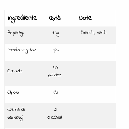
Ingrediente
Q.tà
Note
Asparagi
1 kg
Bianchi, verdi
Brodo vegetale
q.b.
un
Cannella
pizzico
Cipolla
1/2
Crema di
2
asparagi
cucchiai