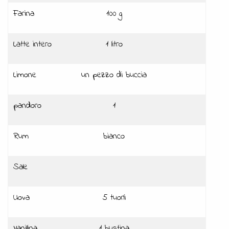
Farina
100 g
Latte intero
1 litro
Limone
un pezzo di buccia
pandoro
1
Rum
bianco
Sale
Uova
5 tuorli
Vanillina
1 bustina