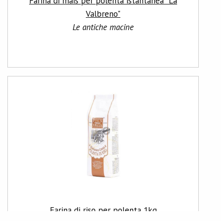
Farina di mais per polenta istantanea "La
Valbreno"
Le antiche macine
Farina di riso per polenta 1kg